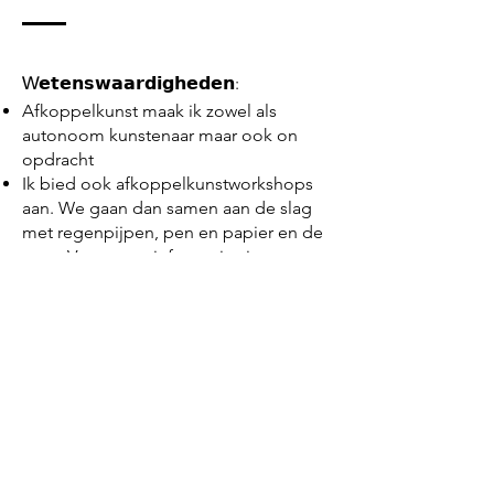
W
𝗲𝘁𝗲𝗻𝘀𝘄𝗮𝗮𝗿𝗱𝗶𝗴𝗵𝗲𝗱𝗲𝗻:
Afkoppelkunst maak ik zowel als
autonoom kunstenaar maar ook on
opdracht
Ik bied ook afkoppelkunstworkshops
aan. We gaan dan samen aan de slag
met regenpijpen, pen en papier en de
zaag. Voor meer informatie zie
ook:
https://cloiq.nl/afkoppelkunst/